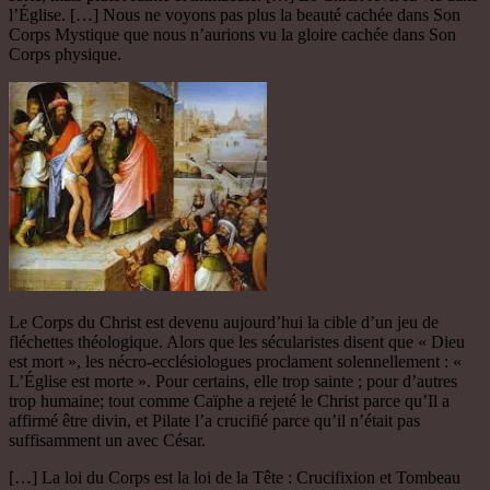
l’Église. […] Nous ne voyons pas plus la beauté cachée dans Son
Corps Mystique que nous n’aurions vu la gloire cachée dans Son
Corps physique.
Le Corps du Christ est devenu aujourd’hui la cible d’un jeu de
fléchettes théologique. Alors que les sécularistes disent que « Dieu
est mort », les nécro-ecclésiologues proclament solennellement : «
L’Église est morte ». Pour certains, elle trop sainte ; pour d’autres
trop humaine; tout comme Caïphe a rejeté le Christ parce qu’Il a
affirmé être divin, et Pilate l’a crucifié parce qu’il n’était pas
suffisamment un avec César.
[…] La loi du Corps est la loi de la Tête : Crucifixion et Tombeau