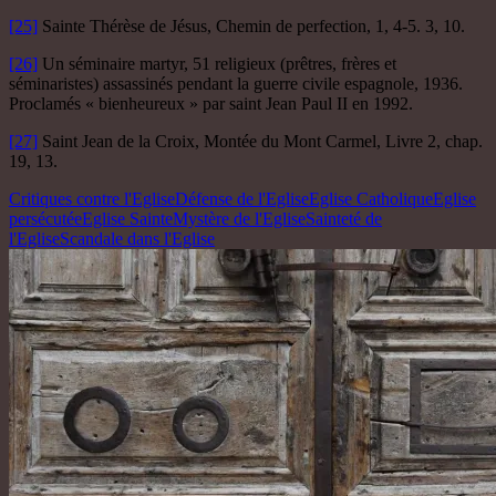
[25]
Sainte Thérèse de Jésus, Chemin de perfection, 1, 4-5. 3, 10.
[26]
Un séminaire martyr, 51 religieux (prêtres, frères et
séminaristes) assassinés pendant la guerre civile espagnole, 1936.
Proclamés « bienheureux » par saint Jean Paul II en 1992.
[27]
Saint Jean de la Croix, Montée du Mont Carmel, Livre 2, chap.
19, 13.
Critiques contre l'Eglise
Défense de l'Eglise
Eglise Catholique
Eglise
persécutée
Eglise Sainte
Mystère de l'Eglise
Sainteté de
l'Eglise
Scandale dans l'Eglise