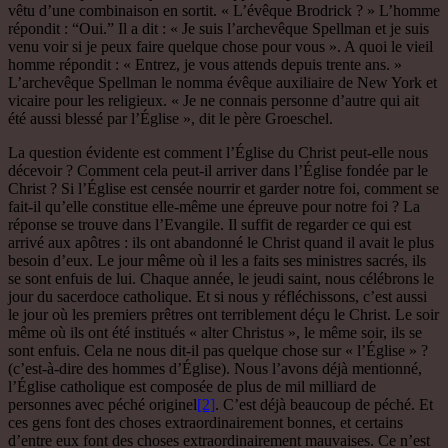
vêtu d’une combinaison en sortit. « L’évêque Brodrick ? » L’homme
répondit : “Oui.” Il a dit : « Je suis l’archevêque Spellman et je suis
venu voir si je peux faire quelque chose pour vous ». A quoi le vieil
homme répondit : « Entrez, je vous attends depuis trente ans. »
L’archevêque Spellman le nomma évêque auxiliaire de New York et
vicaire pour les religieux. « Je ne connais personne d’autre qui ait
été aussi blessé par l’Église », dit le père Groeschel.
La question évidente est comment l’Église du Christ peut-elle nous
décevoir ? Comment cela peut-il arriver dans l’Église fondée par le
Christ ? Si l’Église est censée nourrir et garder notre foi, comment se
fait-il qu’elle constitue elle-même une épreuve pour notre foi ? La
réponse se trouve dans l’Evangile. Il suffit de regarder ce qui est
arrivé aux apôtres : ils ont abandonné le Christ quand il avait le plus
besoin d’eux. Le jour même où il les a faits ses ministres sacrés, ils
se sont enfuis de lui. Chaque année, le jeudi saint, nous célébrons le
jour du sacerdoce catholique. Et si nous y réfléchissons, c’est aussi
le jour où les premiers prêtres ont terriblement déçu le Christ. Le soir
même où ils ont été institués « alter Christus », le même soir, ils se
sont enfuis. Cela ne nous dit-il pas quelque chose sur « l’Église » ?
(c’est-à-dire des hommes d’Église). Nous l’avons déjà mentionné,
l’Église catholique est composée de plus de mil milliard de
personnes avec péché originel
[2]
. C’est déjà beaucoup de péché. Et
ces gens font des choses extraordinairement bonnes, et certains
d’entre eux font des choses extraordinairement mauvaises. Ce n’est