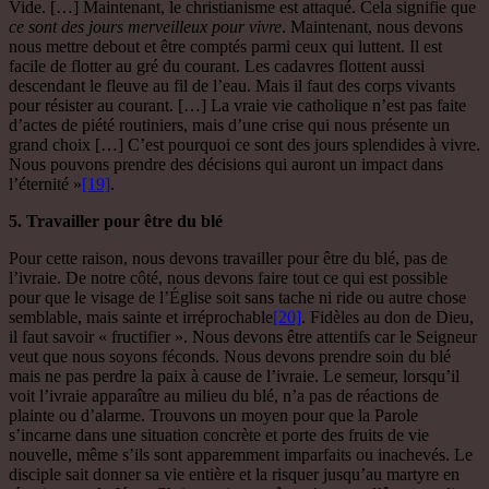
Vide. […] Maintenant, le christianisme est attaqué. Cela signifie que
ce sont des jours merveilleux pour vivre
. Maintenant, nous devons
nous mettre debout et être comptés parmi ceux qui luttent. Il est
facile de flotter au gré du courant. Les cadavres flottent aussi
descendant le fleuve au fil de l’eau. Mais il faut des corps vivants
pour résister au courant. […] La vraie vie catholique n’est pas faite
d’actes de piété routiniers, mais d’une crise qui nous présente un
grand choix […] C’est pourquoi ce sont des jours splendides à vivre.
Nous pouvons prendre des décisions qui auront un impact dans
l’éternité »
[19]
.
5. Travailler pour être du blé
Pour cette raison, nous devons travailler pour être du blé, pas de
l’ivraie. De notre côté, nous devons faire tout ce qui est possible
pour que le visage de l’Église soit sans tache ni ride ou autre chose
semblable, mais sainte et irréprochable
[20]
. Fidèles au don de Dieu,
il faut savoir « fructifier ». Nous devons être attentifs car le Seigneur
veut que nous soyons féconds. Nous devons prendre soin du blé
mais ne pas perdre la paix à cause de l’ivraie. Le semeur, lorsqu’il
voit l’ivraie apparaître au milieu du blé, n’a pas de réactions de
plainte ou d’alarme. Trouvons un moyen pour que la Parole
s’incarne dans une situation concrète et porte des fruits de vie
nouvelle, même s’ils sont apparemment imparfaits ou inachevés. Le
disciple sait donner sa vie entière et la risquer jusqu’au martyre en