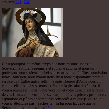
ses amis
[23]
»
[24]
.
C’est pourquoi, en même temps que nous reconnaissons au
Souverain Pontife la première et suprême autorité et nous lui
professons non seulement obéissance, mais aussi fidélité, soumission
filiale, adhésion, nous manifestons aussi notre disponibilité pour le
service de l’Église universelle ». Sainte Thérèse d’Avila nous dit
comme elle disait à ses sœurs : « Pour cela (le salut des âmes), il
vous a réunies ici ; c’est votre vocation et votre désir, c’est la raison
de vos larmes et de vos prières… Le jour où vos prières, pénitences,
aspirations et jeûnes ne seront pas consacrés à ce que je vous ai dit,
vous n’atteindrez pas – sachez-le – la fin pour laquelle que le
Seigneur nous a réunis ici »
[25]
.