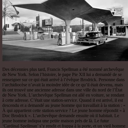
Des décennies plus tard, Francis Spellman a été nommé archevêque
de New York. Selon l’histoire, le pape Pie XII lui a demandé de se
renseigner sur ce qui était arrivé à l’évêque Brodrick. Personne dans
l’archidiocèse n’avait la moindre idée de ce qu’il était devenu, mais
ils ont trouvé une ancienne adresse dans une ville du nord de l’État
de New York. L’archevêque Spellman est allé en voiture, se rendant
à cette adresse. C’était une station-service. Quand il est arrivé, il est
descendu et a demandé au jeune homme qui travaillait à la station : «
À qui appartient cette station-service ? Le jeune homme répondit « à
Doc Brodrick ». L’archevêque demande ensuite où il habitait. Le
jeune homme indiqua une petite maison près de là. Le futur
‘Cardinal Spellman’ s’y rendit et frappa à la porte, et un vieil homme