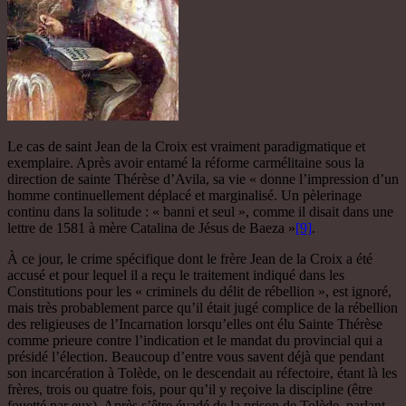
Le cas de saint Jean de la Croix est vraiment paradigmatique et
exemplaire. Après avoir entamé la réforme carmélitaine sous la
direction de sainte Thérèse d’Avila, sa vie « donne l’impression d’un
homme continuellement déplacé et marginalisé. Un pèlerinage
continu dans la solitude : « banni et seul », comme il disait dans une
lettre de 1581 à mère Catalina de Jésus de Baeza »
[9]
.
À ce jour, le crime spécifique dont le frère Jean de la Croix a été
accusé et pour lequel il a reçu le traitement indiqué dans les
Constitutions pour les « criminels du délit de rébellion », est ignoré,
mais très probablement parce qu’il était jugé complice de la rébellion
des religieuses de l’Incarnation lorsqu’elles ont élu Sainte Thérèse
comme prieure contre l’indication et le mandat du provincial qui a
présidé l’élection. Beaucoup d’entre vous savent déjà que pendant
son incarcération à Tolède, on le descendait au réfectoire, étant là les
frères, trois ou quatre fois, pour qu’il y reçoive la discipline (être
fouetté par eux). Après s’être évadé de la prison de Tolède, parlant