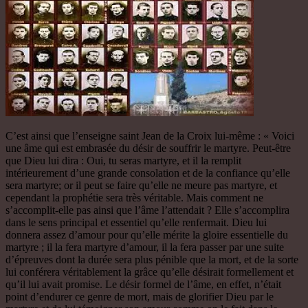
C’est ainsi que l’enseigne saint Jean de la Croix lui-même : « Voici
une âme qui est embrasée du désir de souffrir le martyre. Peut-être
que Dieu lui dira : Oui, tu seras martyre, et il la remplit
intérieurement d’une grande consolation et de la confiance qu’elle
sera martyre; or il peut se faire qu’elle ne meure pas martyre, et
cependant la prophétie sera très véritable. Mais comment ne
s’accomplit-elle pas ainsi que l’âme l’attendait ? Elle s’accomplira
dans le sens principal et essentiel qu’elle renfermait. Dieu lui
donnera assez d’amour pour qu’elle mérite la gloire essentielle du
martyre ; il la fera martyre d’amour, il la fera passer par une suite
d’épreuves dont la durée sera plus pénible que la mort, et de la sorte
lui conférera véritablement la grâce qu’elle désirait formellement et
qu’il lui avait promise. Le désir formel de l’âme, en effet, n’était
point d’endurer ce genre de mort, mais de glorifier Dieu par le