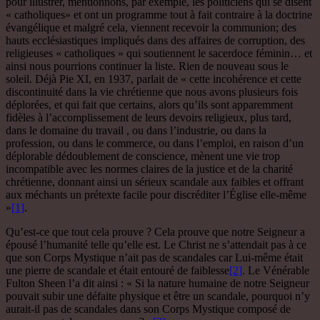
pour illustrer, mentionnons, par exemple, les politiciens qui se disent
« catholiques» et ont un programme tout à fait contraire à la doctrine
évangélique et malgré cela, viennent recevoir la communion; des
hauts ecclésiastiques impliqués dans des affaires de corruption, des
religieuses « catholiques » qui soutiennent le sacerdoce féminin… et
ainsi nous pourrions continuer la liste. Rien de nouveau sous le
soleil. Déjà Pie XI, en 1937, parlait de « cette incohérence et cette
discontinuité dans la vie chrétienne que nous avons plusieurs fois
déplorées, et qui fait que certains, alors qu’ils sont apparemment
fidèles à l’accomplissement de leurs devoirs religieux, plus tard,
dans le domaine du travail , ou dans l’industrie, ou dans la
profession, ou dans le commerce, ou dans l’emploi, en raison d’un
déplorable dédoublement de conscience, mènent une vie trop
incompatible avec les normes claires de la justice et de la charité
chrétienne, donnant ainsi un sérieux scandale aux faibles et offrant
aux méchants un prétexte facile pour discréditer l’Église elle-même
»
[1]
.
Qu’est-ce que tout cela prouve ? Cela prouve que notre Seigneur a
épousé l’humanité telle qu’elle est. Le Christ ne s’attendait pas à ce
que son Corps Mystique n’ait pas de scandales car Lui-même était
une pierre de scandale et était entouré de faiblesse
[2]
. Le Vénérable
Fulton Sheen l’a dit ainsi : « Si la nature humaine de notre Seigneur
pouvait subir une défaite physique et être un scandale, pourquoi n’y
aurait-il pas de scandales dans son Corps Mystique composé de