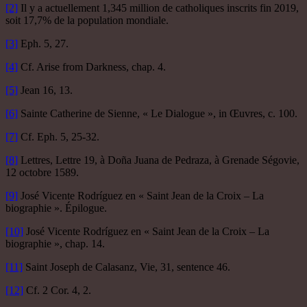
[2]
Il y a actuellement 1,345 million de catholiques inscrits fin 2019,
soit 17,7% de la population mondiale.
[3]
Eph. 5, 27.
[4]
Cf. Arise from Darkness, chap. 4.
[5]
Jean 16, 13.
[6]
Sainte Catherine de Sienne, « Le Dialogue », in Œuvres, c. 100.
[7]
Cf. Eph. 5, 25-32.
[8]
Lettres, Lettre 19, à Doña Juana de Pedraza, à Grenade Ségovie,
12 octobre 1589.
[9]
José Vicente Rodríguez en « Saint Jean de la Croix – La
biographie ». Épilogue.
[10]
José Vicente Rodríguez en « Saint Jean de la Croix – La
biographie », chap. 14.
[11]
Saint Joseph de Calasanz, Vie, 31, sentence 46.
[12]
Cf. 2 Cor. 4, 2.