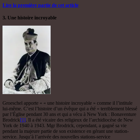
Lire la première partie de cet article
3. Une histoire incroyable
Groeschel apporte « « une histoire incroyable » comme il l’intitule
lui-même. C’est l’histoire d’un évêque qui a été « terriblement blessé
par l’Église pendant 30 ans et qui a vécu à New York : Bonaventure
Brodrick
[1]
. Il a été vicaire des religieux de l’archidiocèse de New
York de 1940 à 1943. Mgr Brodrick, cependant, a gagné sa vie
pendant la majeure partie de son existence en gérant une station-
service. Jusqu’à l’arrivée des nouvelles stations-service