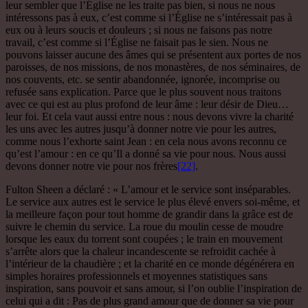
leur sembler que l’Église ne les traite pas bien, si nous ne nous
intéressons pas à eux, c’est comme si l’Église ne s’intéressait pas à
eux ou à leurs soucis et douleurs ; si nous ne faisons pas notre
travail, c’est comme si l’Église ne faisait pas le sien. Nous ne
pouvons laisser aucune des âmes qui se présentent aux portes de nos
paroisses, de nos missions, de nos monastères, de nos séminaires, de
nos couvents, etc. se sentir abandonnée, ignorée, incomprise ou
refusée sans explication. Parce que le plus souvent nous traitons
avec ce qui est au plus profond de leur âme : leur désir de Dieu…
leur foi. Et cela vaut aussi entre nous : nous devons vivre la charité
les uns avec les autres jusqu’à donner notre vie pour les autres,
comme nous l’exhorte saint Jean : en cela nous avons reconnu ce
qu’est l’amour : en ce qu’Il a donné sa vie pour nous. Nous aussi
devons donner notre vie pour nos frères
[22]
.
Fulton Sheen a déclaré : « L’amour et le service sont inséparables.
Le service aux autres est le service le plus élevé envers soi-même, et
la meilleure façon pour tout homme de grandir dans la grâce est de
suivre le chemin du service. La roue du moulin cesse de moudre
lorsque les eaux du torrent sont coupées ; le train en mouvement
s’arrête alors que la chaleur incandescente se refroidit cachée à
l’intérieur de la chaudière ; et la charité en ce monde dégénérera en
simples horaires professionnels et moyennes statistiques sans
inspiration, sans pouvoir et sans amour, si l’on oublie l’inspiration de
celui qui a dit : Pas de plus grand amour que de donner sa vie pour