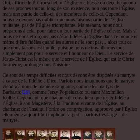
Oui, affirme le P. Groeschel, « l’Église » a blessé ou déçu beaucoup
de ses proches tout au long de son existence, non pas toute l’Église,
mais une partie de celle-ci, des membres de celle-ci. Cependant,
nous ne devons pas oublier que nous faisons partie de l’Église
militante, pas de l’Église triomphante. Maintenant, nous nous
préparons à cela, pour faire un jour partie de l’Église céleste. Mais si
nous ne nous efforçons pas d’être fidèles à l’Église dans ce monde et
même d’être fidèles quand les autres ne le sont pas… alors tout ce
que nous faisons est inutile, puisque nous ne travaillerons tout
simplement pas pour le service et l’honneur de Dieu. Le service de
Jésus-Christ est le même que le service de l’Église, qui est le Christ
lui-même, prolongé dans l’histoire.
Ce sont des temps difficiles et nous devons être disposés au martyre
à cause de la fidélité à Dieu. Parfois nous imaginons que le martyre
viendra à nous de manière sanglante, comme les martyrs de
Barbastro
[26]
, comme Jerzy Popiełuszko ou saint Maximilien
Kolbe. Cependant, que chacun soit convaincu que rester fidèle à
l’Église, à son Magistère, à la Tradition vivante de l’Église, au
charisme de l’Institut, l’ordre ou congrégation, approuvé par l’Église
elle-même aujourd’hui implique sa part – parfois très large – de
martyre.