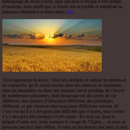
témoignage de Jésus-Christ, mais son rêve n’est pas d’être rempli
d’ennemis, mais plutôt que la Parole soit accueillie et manifeste sa
puissance libératrice et rénovatrice
[21]
.
Alors apprenons la leçon ! Tous les chrétiens et surtout les prêtres et
les consacrés, qu’ils soient encore dans des maisons de formation,
dans un monastère ou dans une mission, ont le privilège de côtoyer
de nombreuses personnes, dont beaucoup ont des styles de vie
différents, des niveaux d’éducation différents, des problèmes
différents, et qui viennent chez nous pour différentes raisons. Et
c’est vrai qu’il y a des gens plus difficiles que d’autres, tout comme
il y a des gens très vertueux et très saints. En tout cas, pour la
plupart d’entre eux, nous sommes le visage de l’Église… et nous ne
pouvons pas leur faire défaut. Si nous ne les traitons pas bien, il peut