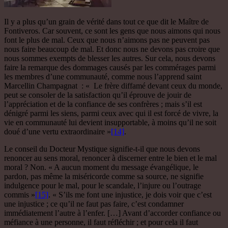
Il y a plus qu’un grain de vérité dans tout ce que dit le Maître de
Fontiveros. Car souvent, ce sont les gens que nous aimons qui nous
font le plus de mal. Ceux que nous n’aimons pas ne peuvent pas
nous faire beaucoup de mal. Et donc nous ne devons pas croire que
nous sommes exempts de blesser les autres. Sur cela, nous devons
faire la remarque des dommages causés par les commérages parmi
les membres d’une communauté, comme nous l’apprend saint
Marcellin Champagnat : « Le frère diffamé devant ceux du monde,
peut se consoler de la satisfaction qu’il éprouve de jouir de
l’appréciation et de la confiance de ses confrères ; mais s’il est
dénigré parmi les siens, parmi ceux avec qui il est forcé de vivre, la
vie en communauté lui devient insupportable, à moins qu’il ne soit
doué d’une vertu extraordinaire »
[14]
.
Le conseil du Docteur Mystique signifie-t-il que nous devons
renoncer au sens moral, renoncer à discerner entre le bien et le mal
moral ? Non. « A aucun moment du message évangélique, le
pardon, pas même la miséricorde comme sa source, ne signifie
indulgence pour le mal, pour le scandale, l’injure ou l’outrage
commis »
[15]
. « S’ils me font une injustice, je dois voir que c’est
une injustice ; ce qu’il ne faut pas faire, c’est condamner
immédiatement l’autre à l’enfer. […] Avant d’accorder confiance ou
méfiance à une personne, il faut réfléchir ; et pour cela il faut