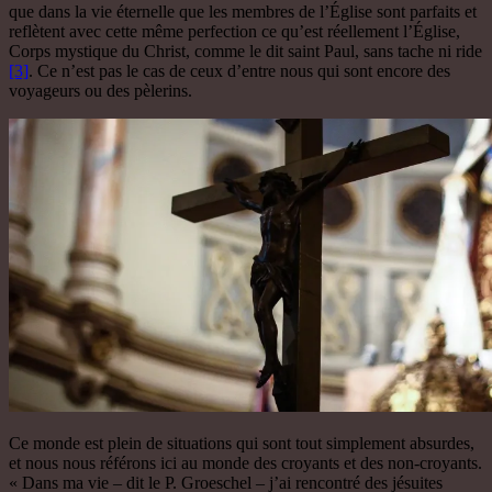
que dans la vie éternelle que les membres de l’Église sont parfaits et
reflètent avec cette même perfection ce qu’est réellement l’Église,
Corps mystique du Christ, comme le dit saint Paul, sans tache ni ride
[3]
. Ce n’est pas le cas de ceux d’entre nous qui sont encore des
voyageurs ou des pèlerins.
Ce monde est plein de situations qui sont tout simplement absurdes,
et nous nous référons ici au monde des croyants et des non-croyants.
« Dans ma vie – dit le P. Groeschel – j’ai rencontré des jésuites