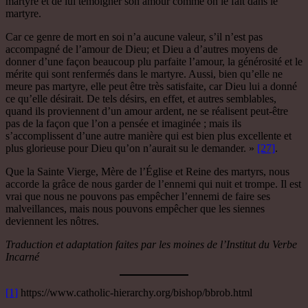
martyre et de lui témoigner son amour comme on le fait dans le
martyre.
Car ce genre de mort en soi n’a aucune valeur, s’il n’est pas
accompagné de l’amour de Dieu; et Dieu a d’autres moyens de
donner d’une façon beaucoup plu parfaite l’amour, la générosité et le
mérite qui sont renfermés dans le martyre. Aussi, bien qu’elle ne
meure pas martyre, elle peut être très satisfaite, car Dieu lui a donné
ce qu’elle désirait. De tels désirs, en effet, et autres semblables,
quand ils proviennent d’un amour ardent, ne se réalisent peut-être
pas de la façon que l’on a pensée et imaginée ; mais ils
s’accomplissent d’une autre manière qui est bien plus excellente et
plus glorieuse pour Dieu qu’on n’aurait su le demander. »
[27]
.
Que la Sainte Vierge, Mère de l’Église et Reine des martyrs, nous
accorde la grâce de nous garder de l’ennemi qui nuit et trompe. Il est
vrai que nous ne pouvons pas empêcher l’ennemi de faire ses
malveillances, mais nous pouvons empêcher que les siennes
deviennent les nôtres.
Traduction et adaptation faites par les moines de l’Institut du Verbe
Incarné
[1]
https://www.catholic-hierarchy.org/bishop/bbrob.html