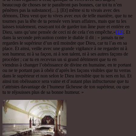
beaucoup de choses ne te paraîtront pas bonnes, car toi tu n’en
pénètres pas la substance[…]. [Et] même si tu vivais avec des
démons, Dieu veut que tu vives avec eux de telle manière, que tu ne
tournes pas la tête de ta pensée vers leurs affaires, mais que tu les
laisses totalement, essayant toi de garder ton âme pure et entière en
Dieu, sans qu’une pensée de ceci ni de cela t’en empêche.»
[13]
. Et
dans la seconde précaution contre le diable il dit : « jamais tu ne
regardes le supérieur d’un œil moindre que Dieu, car tu l’as en sa
place. Et ainsi, veille avec une grande vigilance à ne regarder ni à
son humeur, ni à sa façon, ni à son talent, ni à ses autres façons de
procéder ; car tu en recevras un si grand détriment que tu en
viendras à changer l’obéissance de divine en humaine, en te portant
ou ne te portant pas à obéir d’après les façons visibles que tu verras
dans le supérieur et non selon le Dieu invisible que tu sers en lui. Et
ainsi ton obéissance sera vaine et d’autant plus infructueuse que tu
t’attristes davantage de l’humeur fâcheuse de ton supérieur, ou que
tu te réjouisses plus de sa bonne humeur. »