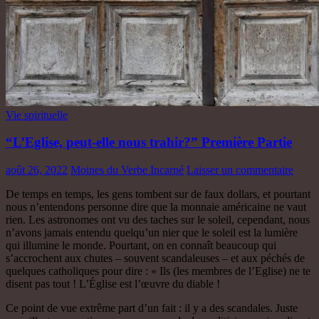
Vie spirituelle
“L’Eglise, peut-elle nous trahir?” Première Partie
août 26, 2022
Moines du Verbe Incarné
Laisser un commentaire
De temps en temps, les gens tombent sur de faux dollars, et pourtant
nous n’entendons personne dire que la monnaie américaine ne vaut
rien. Les astronomes ont vu des taches sur le soleil, cependant, nous
n’avons jamais entendu quelqu’un nier que le soleil est la lumière
qui illumine le monde. Pourtant, on en connaît beaucoup qui
s’accrochent aux chutes – souvent scandaleuses – et aux péchés de
quelques catholiques pour dire : « Ils (les membres de l’Eglise) ne te
disent pas tout ! L’Église est l’œuvre du diable !
Ce point de vue extrême part d’un fait : il y a des scandales. Juste