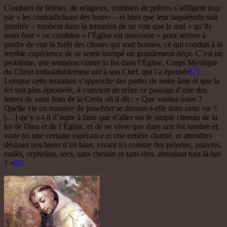
Combien de fidèles, de religieux, combien de prêtres s’affligent trop
par « les contradictions des bons» – et bien que leur inquiétude soit
justifiée – tombent dans la tentation de ne voir que le mal « qu’ils
nous font » ou combien « l’Église est mauvaise » pour arriver à
perdre de vue la forêt des choses qui sont bonnes, ce qui conduit à la
terrible expérience de se sentir trompé ou grandement déçu. C’est un
problème, une tentation contre la foi dans l’Église, Corps Mystique
du Christ indissolublement uni à son Chef, qui l’a épousée
[7]
.
Lorsque cette tentation s’approche des portes de notre âme et que la
foi soit plus éprouvée, il convient de relire ce passage d’une des
lettres de saint Jean de la Croix où il dit : « Que voulez-vous ?
Quelle vie ou manière de procéder se dessine-t-elle dans cette vie ?
[…] qu’y a-t-il d’autre à faire que d’aller sur le simple chemin de la
loi de Dieu et de l’Église, et de ne vivre que dans une foi sombre et
vraie (et une certaine espérance et une entière charité, et attendre)
désirant nos biens d’en haut, vivant ici comme des pèlerins, pauvres,
exilés, orphelins, secs, sans chemin et sans rien, attendant tout là-bas
? »
[8]
.