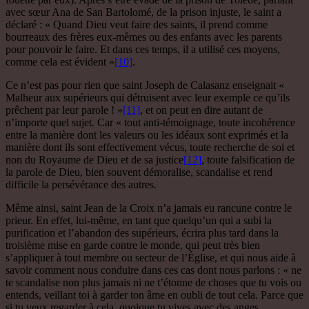
avec sœur Ana de San Bartolomé, de la prison injuste, le saint a
déclaré : « Quand Dieu veut faire des saints, il prend comme
bourreaux des frères eux-mêmes ou des enfants avec les parents
pour pouvoir le faire. Et dans ces temps, il a utilisé ces moyens,
comme cela est évident »
[10]
.
Ce n’est pas pour rien que saint Joseph de Calasanz enseignait «
Malheur aux supérieurs qui détruisent avec leur exemple ce qu’ils
prêchent par leur parole ! »
[11]
, et on peut en dire autant de
n’importe quel sujet. Car « tout anti-témoignage, toute incohérence
entre la manière dont les valeurs ou les idéaux sont exprimés et la
manière dont ils sont effectivement vécus, toute recherche de soi et
non du Royaume de Dieu et de sa justice
[12]
, toute falsification de
la parole de Dieu, bien souvent démoralise, scandalise et rend
difficile la persévérance des autres.
Même ainsi, saint Jean de la Croix n’a jamais eu rancune contre le
prieur. En effet, lui-même, en tant que quelqu’un qui a subi la
purification et l’abandon des supérieurs, écrira plus tard dans la
troisième mise en garde contre le monde, qui peut très bien
s’appliquer à tout membre ou secteur de l’Église, et qui nous aide à
savoir comment nous conduire dans ces cas dont nous parlons : « ne
te scandalise non plus jamais ni ne t’étonne de choses que tu vois ou
entends, veillant toi à garder ton âme en oubli de tout cela. Parce que
si tu veux regarder à cela, quoique tu vives avec des anges,