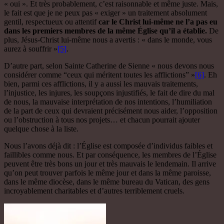
« oui ». Et très probablement, c’est raisonnable et même juste. Mais,
le fait est que je ne peux pas « exiger » un traitement absolument
gentil, respectueux ou attentif
car le Christ lui-même ne l’a pas eu
dans les premiers membres de la même Église qu’il a établie.
De
plus, Jésus-Christ lui-même nous a avertis : « dans le monde, vous
aurez à souffrir »
[5]
.
D’autre part, selon Sainte Catherine de Sienne « nous devons nous
considérer comme “ceux qui méritent toutes les afflictions” »
[6]
. Eh
bien, parmi ces afflictions, il y a aussi les mauvais traitements,
l’injustice, les injures, les soupçons injustifiés, le fait de dire du mal
de nous, la mauvaise interprétation de nos intentions, l’humiliation
de la part de ceux qui devraient précisément nous aider, l’opposition
ou l’obstruction à tous nos projets… et chacun pourrait ajouter
quelque chose à la liste.
Nous l’avons déjà dit : l’Église est composée d’individus faibles et
faillibles comme nous. Et par conséquence, les membres de l’Église
peuvent être très bons un jour et très mauvais le lendemain. Il arrive
qu’on peut trouver parfois le même jour et dans la même paroisse,
dans le même diocèse, dans le même bureau du Vatican, des gens
incroyablement charitables et d’autres terriblement cruels.