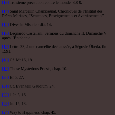
[13]
Troisième précaution contre le monde, 3,8-9.
[14]
Saint Marcellin Champagnat, Chroniques de l’Institut des
Frères Maristes, “Sentences, Enseignements et Avertissements”.
[15]
Dives in Misericordia, 14.
[16]
Leonardo Castellani, Sermons du dimanche II, Dimanche V
après l’Épiphanie.
[17]
Lettre 33, à une carmélite déchaussée, à Ségovie Úbeda, fin
1591.
[18]
Cf. Mt 16, 18.
[19]
Those Mysterious Priests, chap. 10.
[20]
Ef 5, 27.
[21]
Cf. Evangelii Gaudium, 24.
[22]
1 Jn 3, 16.
[23]
Jn. 15, 13.
[24]
Way to Happiness, chap. 45.