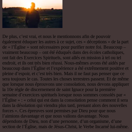
De plus, c’est vrai, et nous le mentionnons afin de pouvoir
également éduquer les autres à ce sujet, ces « déceptions » de la part
de « l’Église » sont nécessaires pour purifier notre foi. Beaucoup –
vraiment beaucoup – ont été éduqués dans des écoles catholiques,
ont fait des Exercices Spirituels, sont allés en mission à tel ou tel
endroit, et ils ont très bien réussi. Nous-mêmes avons été aidés par
beaucoup dans l’Église et l’expérience a été extrêmement positive et
pleine d’espoir, et c’est très bien. Mais il ne faut pas penser que ce
sera toujours le cas. Toutes les choses terrestres passent. Et de même
que lorsque nous éprouvons une consolation, nous devons appliquer
la 10e règle de discernement de saint Ignace pour la première
semaine d’exercices spirituels lorsque nous sommes consolés par «
l’Église » : « celui qui est dans la consolation pense comment il sera
dans la désolation qui viendra plus tard, prenant alors des nouvelles
forces ». Ces épreuves sont permises par Dieu pour que nous
l’aimions davantage et que nous valions davantage. Nous
dépendons de Dieu, non d’une personne, d’un organisme, d’une
section de l’Église, mais de Jésus-Christ, le Verbe Incarné lui-même.