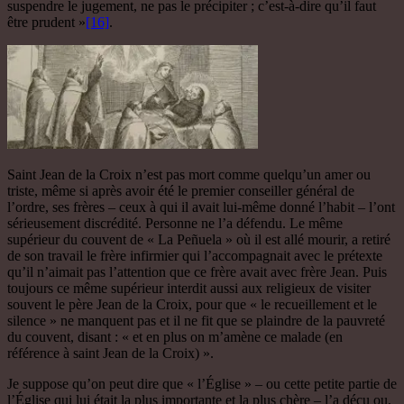
suspendre le jugement, ne pas le précipiter ; c’est-à-dire qu’il faut
être prudent »
[16]
.
Saint Jean de la Croix n’est pas mort comme quelqu’un amer ou
triste, même si après avoir été le premier conseiller général de
l’ordre, ses frères – ceux à qui il avait lui-même donné l’habit – l’ont
sérieusement discrédité. Personne ne l’a défendu. Le même
supérieur du couvent de « La Peñuela » où il est allé mourir, a retiré
de son travail le frère infirmier qui l’accompagnait avec le prétexte
qu’il n’aimait pas l’attention que ce frère avait avec frère Jean. Puis
toujours ce même supérieur interdit aussi aux religieux de visiter
souvent le père Jean de la Croix, pour que « le recueillement et le
silence » ne manquent pas et il ne fit que se plaindre de la pauvreté
du couvent, disant : « et en plus on m’amène ce malade (en
référence à saint Jean de la Croix) ».
Je suppose qu’on peut dire que « l’Église » – ou cette petite partie de
l’Église qui lui était la plus importante et la plus chère – l’a déçu ou,