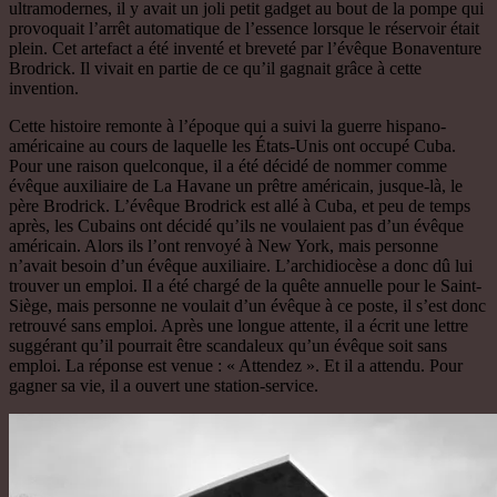
ultramodernes, il y avait un joli petit gadget au bout de la pompe qui
provoquait l’arrêt automatique de l’essence lorsque le réservoir était
plein. Cet artefact a été inventé et breveté par l’évêque Bonaventure
Brodrick. Il vivait en partie de ce qu’il gagnait grâce à cette
invention.
Cette histoire remonte à l’époque qui a suivi la guerre hispano-
américaine au cours de laquelle les États-Unis ont occupé Cuba.
Pour une raison quelconque, il a été décidé de nommer comme
évêque auxiliaire de La Havane un prêtre américain, jusque-là, le
père Brodrick. L’évêque Brodrick est allé à Cuba, et peu de temps
après, les Cubains ont décidé qu’ils ne voulaient pas d’un évêque
américain. Alors ils l’ont renvoyé à New York, mais personne
n’avait besoin d’un évêque auxiliaire. L’archidiocèse a donc dû lui
trouver un emploi. Il a été chargé de la quête annuelle pour le Saint-
Siège, mais personne ne voulait d’un évêque à ce poste, il s’est donc
retrouvé sans emploi. Après une longue attente, il a écrit une lettre
suggérant qu’il pourrait être scandaleux qu’un évêque soit sans
emploi. La réponse est venue : « Attendez ». Et il a attendu. Pour
gagner sa vie, il a ouvert une station-service.