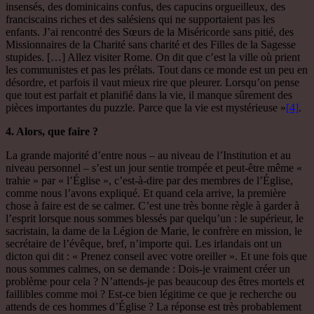
insensés, des dominicains confus, des capucins orgueilleux, des
franciscains riches et des salésiens qui ne supportaient pas les
enfants. J’ai rencontré des Sœurs de la Miséricorde sans pitié, des
Missionnaires de la Charité sans charité et des Filles de la Sagesse
stupides. […] Allez visiter Rome. On dit que c’est la ville où prient
les communistes et pas les prélats. Tout dans ce monde est un peu en
désordre, et parfois il vaut mieux rire que pleurer. Lorsqu’on pense
que tout est parfait et planifié dans la vie, il manque sûrement des
pièces importantes du puzzle. Parce que la vie est mystérieuse »
[4]
.
4. Alors, que faire ?
La grande majorité d’entre nous – au niveau de l’Institution et au
niveau personnel – s’est un jour sentie trompée et peut-être même «
trahie » par « l’Église », c’est-à-dire par des membres de l’Église,
comme nous l’avons expliqué. Et quand cela arrive, la première
chose à faire est de se calmer. C’est une très bonne règle à garder à
l’esprit lorsque nous sommes blessés par quelqu’un : le supérieur, le
sacristain, la dame de la Légion de Marie, le confrère en mission, le
secrétaire de l’évêque, bref, n’importe qui. Les irlandais ont un
dicton qui dit : « Prenez conseil avec votre oreiller ». Et une fois que
nous sommes calmes, on se demande : Dois-je vraiment créer un
problème pour cela ? N’attends-je pas beaucoup des êtres mortels et
faillibles comme moi ? Est-ce bien légitime ce que je recherche ou
attends de ces hommes d’Église ? La réponse est très probablement