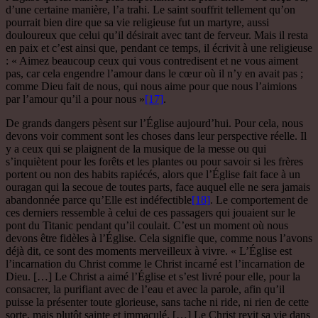
d’une certaine manière, l’a trahi. Le saint souffrit tellement qu’on
pourrait bien dire que sa vie religieuse fut un martyre, aussi
douloureux que celui qu’il désirait avec tant de ferveur. Mais il resta
en paix et c’est ainsi que, pendant ce temps, il écrivit à une religieuse
: « Aimez beaucoup ceux qui vous contredisent et ne vous aiment
pas, car cela engendre l’amour dans le cœur où il n’y en avait pas ;
comme Dieu fait de nous, qui nous aime pour que nous l’aimions
par l’amour qu’il a pour nous »
[17]
.
De grands dangers pèsent sur l’Église aujourd’hui. Pour cela, nous
devons voir comment sont les choses dans leur perspective réelle. Il
y a ceux qui se plaignent de la musique de la messe ou qui
s’inquiètent pour les forêts et les plantes ou pour savoir si les frères
portent ou non des habits rapiécés, alors que l’Église fait face à un
ouragan qui la secoue de toutes parts, face auquel elle ne sera jamais
abandonnée parce qu’Elle est indéfectible
[18]
. Le comportement de
ces derniers ressemble à celui de ces passagers qui jouaient sur le
pont du Titanic pendant qu’il coulait. C’est un moment où nous
devons être fidèles à l’Église. Cela signifie que, comme nous l’avons
déjà dit, ce sont des moments merveilleux à vivre. « L’Église est
l’incarnation du Christ comme le Christ incarné est l’incarnation de
Dieu. […] Le Christ a aimé l’Église et s’est livré pour elle, pour la
consacrer, la purifiant avec de l’eau et avec la parole, afin qu’il
puisse la présenter toute glorieuse, sans tache ni ride, ni rien de cette
sorte, mais plutôt sainte et immaculé. […] Le Christ revit sa vie dans