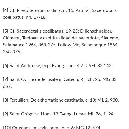
[4] Cf. Presbiterorum ordinis, n. 16; Paul VI, Sacerdotalis
coelibatus, nn. 17-18.
[5] Cf. Sacerdotalis coelibatus, 19-25; Dillenschneider,
Clément, Teología y espiritualidad del sacerdote, Sígueme,
Salamanca 1964, 368-375. Follow Me, Salamanque 1964,
368-375.
[6] Saint Ambroise, exp. Evang. Luc., 4,7; CSEL 32,142.
[7] Saint Cyrille de Jérusalem, Catéch. XII, ch. 25; MG 33,
657.
[8] Tertullien, De exhortatione castitatis, c. 13; ML 2, 930.
[9] Saint Grégoire, Hom. 13 Evang. Lucae, ML 76, 1124.
[10] Origènes, In Levit. hom., 6, c. 6; MG 12, 474.