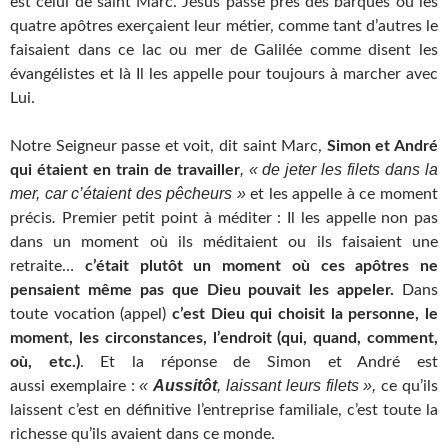
est celui de saint Marc. Jésus passe près des barques où les
quatre apôtres exerçaient leur métier, comme tant d’autres le
faisaient dans ce lac ou mer de Galilée comme disent les
évangélistes et là Il les appelle pour toujours à marcher avec
Lui.
Notre Seigneur passe et voit, dit saint Marc,
Simon et André
, « de jeter les filets dans la
qui étaient en train de travailler
mer, car c’étaient des pêcheurs »
et les appelle à ce moment
.
précis
Premier petit point à méditer : Il les appelle non pas
dans un moment où ils méditaient ou ils faisaient une
retraite…
c’était plutôt un moment où ces apôtres ne
pensaient même pas que Dieu pouvait les appeler.
Dans
toute vocation (appel)
c’est Dieu qui choisit la personne, le
moment, les circonstances, l’endroit (qui, quand, comment,
où, etc.)
. Et la réponse de Simon et André est
«
Aussitôt
, laissant leurs filets »,
aussi exemplaire :
ce qu’ils
laissent c’est en définitive l’entreprise familiale, c’est toute la
richesse qu’ils avaient dans ce monde.