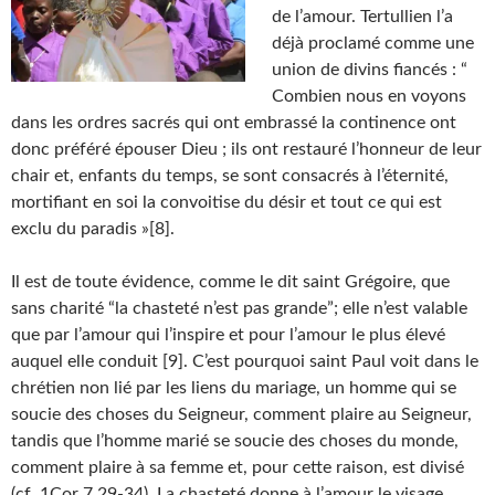
de l’amour. Tertullien l’a
déjà proclamé comme une
union de divins fiancés : “
Combien nous en voyons
dans les ordres sacrés qui ont embrassé la continence ont
donc préféré épouser Dieu ; ils ont restauré l’honneur de leur
chair et, enfants du temps, se sont consacrés à l’éternité,
mortifiant en soi la convoitise du désir et tout ce qui est
exclu du paradis »[8].
Il est de toute évidence, comme le dit saint Grégoire, que
sans charité “la chasteté n’est pas grande”; elle n’est valable
que par l’amour qui l’inspire et pour l’amour le plus élevé
auquel elle conduit [9]. C’est pourquoi saint Paul voit dans le
chrétien non lié par les liens du mariage, un homme qui se
soucie des choses du Seigneur, comment plaire au Seigneur,
tandis que l’homme marié se soucie des choses du monde,
comment plaire à sa femme et, pour cette raison, est divisé
(cf. 1Cor 7,29-34). La chasteté donne à l’amour le visage