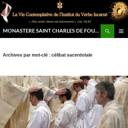
Aller
au
contenu
Recherche
MONASTERE SAINT CHARLES DE FOUCAULD
MENU
PRINCIP
Archives par mot-clé : célibat sacerdotale